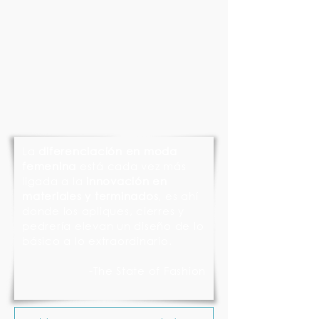
La
diferenciación en moda
femenina
está cada vez más
ligada a la
innovación en
materiales y terminados
, es ahí
donde los apliques, cierres y
pedrería elevan un diseño de lo
básico a lo extraordinario.
-The State of Fashion