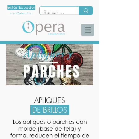
estás Ecuador
ir a Colombia
Apliques y
PARCHES
APLIQUES
DE BRILLOS
Los apliques o parches con
molde (base de tela) y
forma, reducen el tiempo de