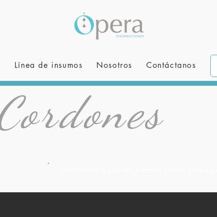
s
Línea de insumos
Nosotros
Contáctanos
Cordones
REFLECTIV
cordoneras, agujetas,​ trenzas,​ cintas, pasadore