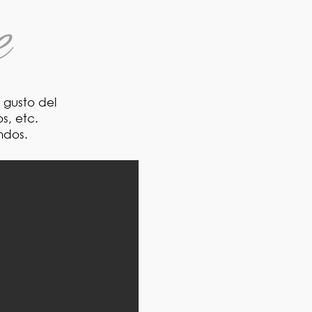
e
 gusto del
s, etc.
ndos.