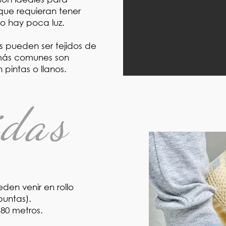
que requieran tener
do hay poca luz.
os pueden ser tejidos de
 más comunes son
 pintas o llanos.
das
den venir en rollo
 puntas).
80 metros.