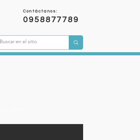
Contáctanos:
0958877789
OS
s​​ o guatos