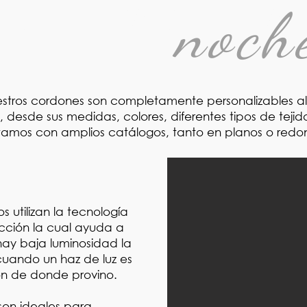
ISIBILIDAD EN LA
noch
stros cordones son completamente personalizables al
e, desde sus medidas, colores, diferentes tipos de tejido
amos con amplios catálogos, tanto en planos o redo
os utilizan la tecnología
cción la cual ayuda a
 hay baja luminosidad la
 cuando un haz de luz es
ón de donde provino.
son ideales para