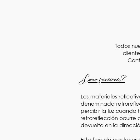
V
Todos nue
client
Cont
¿Cómo funciona?
Los materiales reflectiv
denominada retrorefle
percibir la luz cuando
retroreflección ocurre
devuelto en la direcci
Este tipo de cordones 