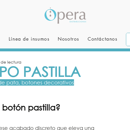
s
Línea de insumos
Nosotros
Contáctanos
 de lectura
IPO PASTILLA
de pata, botones decorativos
botón pastilla?
 ese acabado discreto que eleva una 