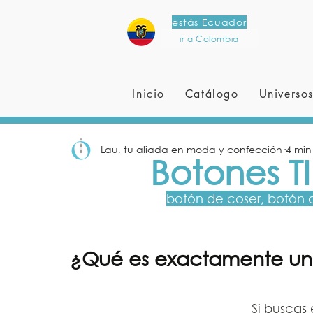
estás Ecuador
ir a Colombia
Inicio
Catálogo
Universo
Lau, tu aliada en moda y confección
4 min
Botones T
botón de coser, botón 
¿Qué es exactamente un 
Si buscas